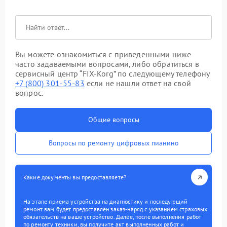
Вы можете ознакомиться с приведенными ниже
часто задаваемыми вопросами, либо обратиться в
сервисный центр “FIX-Korg” по следующему телефону
+7 (800) 301-55-83
если не нашли ответ на свой
вопрос.
Общие вопросы
Вопросы по ремонту цифровых пианино
Какие документы вы предоставляете?
На этапе приема устройства на диагностику и последующий
ремонт вам будет предоставлен заказ-наряд с указанием страховых
обязательств на ваше устройство. Далее, после выполнения работ
по ремонту техники, вы получите акт выполненных работ и