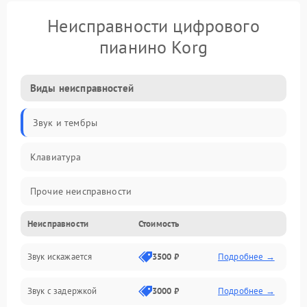
Неисправности цифрового
пианино Korg
Виды неисправностей
Звук и тембры
Клавиатура
Прочие неисправности
Неисправности
Стоимость
Включение и работа
Звук искажается
3500 ₽
Подробнее →
Управление и электроника
Звук с задержкой
3000 ₽
Подробнее →
Подключения и интерфейсы