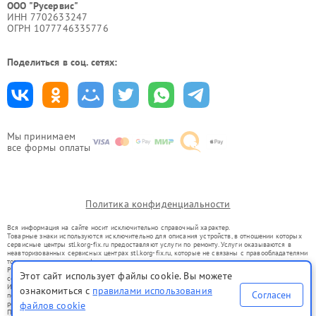
ООО "Русервис"
ИНН 7702633247
ОГРН 1077746335776
Поделиться в соц. сетях:
Мы принимаем
все формы оплаты
Политика конфиденциальности
Вся информация на сайте носит исключительно справочный характер.
Товарные знаки используются исключительно для описания устройств, в отношении которых
сервисные центры stl.korg-fix.ru предоставляют услуги по ремонту. Услуги оказываются в
неавторизованных сервисных центрах stl.korg-fix.ru, которые не связаны с правообладателями
товарных знаков или их официальными представителями.
Ремонт осуществляется для устройств, уже введенных в гражданский оборот в соответствии
Этот сайт использует файлы cookie. Вы можете
со статьей 1487 ГК РФ.
Использование товарных знаков не преследует цели индивидуализации услуг или введения
ознакомиться с
правилами использования
Согласен
потребителей в заблуждение, а служит для информирования о предоставляемых услугах по
ремонту техники указанных брендов.
файлов cookie
Представленная на сайте информация не является публичной офертой, определяемой