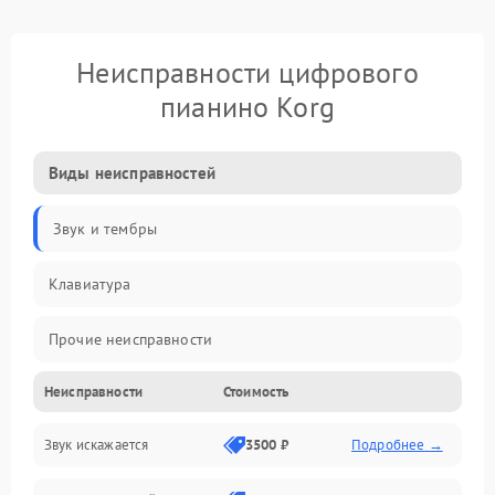
Неисправности цифрового
пианино Korg
Виды неисправностей
Звук и тембры
Клавиатура
Прочие неисправности
Неисправности
Стоимость
Включение и работа
Звук искажается
3500 ₽
Подробнее →
Управление и электроника