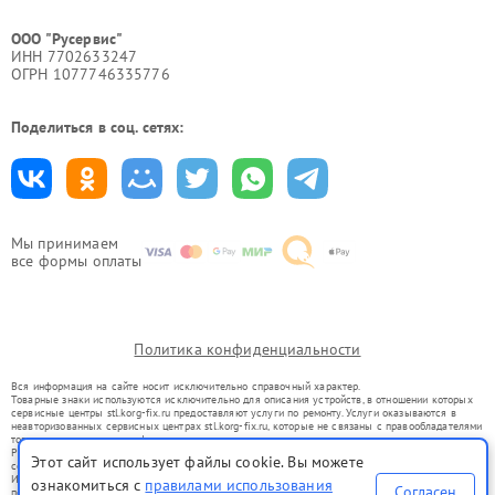
ООО "Русервис"
ИНН 7702633247
ОГРН 1077746335776
Поделиться в соц. сетях:
Мы принимаем
все формы оплаты
Политика конфиденциальности
Вся информация на сайте носит исключительно справочный характер.
Товарные знаки используются исключительно для описания устройств, в отношении которых
сервисные центры stl.korg-fix.ru предоставляют услуги по ремонту. Услуги оказываются в
неавторизованных сервисных центрах stl.korg-fix.ru, которые не связаны с правообладателями
товарных знаков или их официальными представителями.
Ремонт осуществляется для устройств, уже введенных в гражданский оборот в соответствии
Этот сайт использует файлы cookie. Вы можете
со статьей 1487 ГК РФ.
Использование товарных знаков не преследует цели индивидуализации услуг или введения
ознакомиться с
правилами использования
Согласен
потребителей в заблуждение, а служит для информирования о предоставляемых услугах по