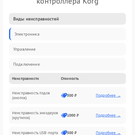
контроллера Korg
Виды неисправностей
Электроника
Управление
Подключение
Неисправности
Стоимость
Механические повреждения
Неисправность пэдов
Программное обеспечение
500 ₽
Подробнее →
(кнопок)
Неисправность энкодеров
1000 ₽
Подробнее →
(крутилок)
Неисправность USB-порта
500 ₽
Подробнее →