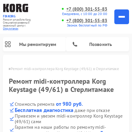
+7 (800) 301-55-83
Ежедневно, с 10:00 до 20:00
FIX-KORG
+7 (800) 301-55-83
Ремонт устройств Korg
Специализированный
Звонок бесплатный по РФ
cервисный центр г.
Стерлитамак
Мы ремонтируем
Позвонить
амаке
Ремонт midi-контроллера Korg Keystage (49/61) в Стерлитамаке
Ремонт цифровых пианино Korg
Ремонт midi-контроллера Korg
Keystage (49/61) в Стерлитамаке
от 980 руб.
Стоимость ремонта
Бесплатная диагностика
даже при отказе
Привезем и увезем midi-контроллер Korg Keystage
(49/61) сами
Гарантия на наши работы по ремонту midi-