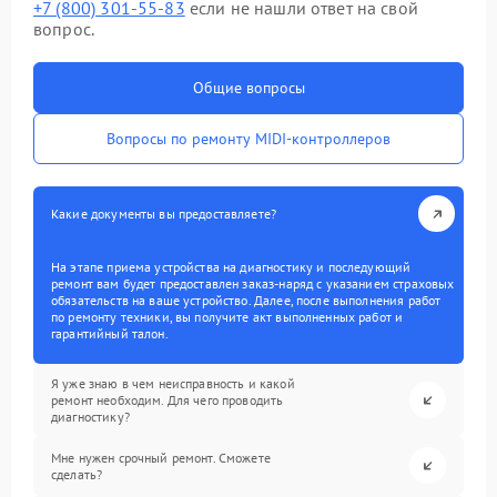
+7 (800) 301-55-83
если не нашли ответ на свой
вопрос.
Общие вопросы
Вопросы по ремонту MIDI-контроллеров
Какие документы вы предоставляете?
На этапе приема устройства на диагностику и последующий
ремонт вам будет предоставлен заказ-наряд с указанием страховых
обязательств на ваше устройство. Далее, после выполнения работ
по ремонту техники, вы получите акт выполненных работ и
гарантийный талон.
Я уже знаю в чем неисправность и какой
ремонт необходим. Для чего проводить
диагностику?
Мне нужен срочный ремонт. Сможете
сделать?