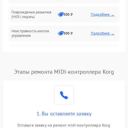
Повреждение разъемов
500 ₽
Подробнее →
(MIDI, педаль)
Неисправность кнопок
500 ₽
Подробнее →
управления
Проблемы с пайкой на
1000 ₽
Подробнее →
плате
Неисправность
Этапы ремонта MIDI-контроллера Korg
2000 ₽
Подробнее →
процессора
Неисправность дисплея
1500 ₽
Подробнее →
(если есть)
Проблемы с передачей
1000 ₽
Подробнее →
MIDI-сигнала
1. Вы оставляете заявку
Оставьте заявку на ремонт midi-контроллера Korg
Неисправность подсветки
500 ₽
Подробнее →