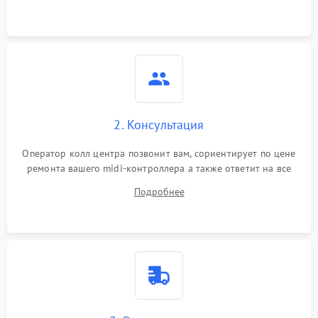
Повреждение внутренних
500 ₽
Подробнее →
проводов
Неисправность системы
1000 ₽
Подробнее →
питания
Неисправность
2. Консультация
500 ₽
Подробнее →
индикаторов
Оператор колл центра позвонит вам, сориентирует по цене
ремонта вашего midi-контроллера а также ответит на все
Неисправность системы
1500 ₽
Подробнее →
калибровки
ваши вопросы.
Подробнее
Потеря чувствительности
1000 ₽
Подробнее →
пэдов/клавиш
Не отправляет MIDI-
1500 ₽
Подробнее →
сигнал
Задержка сигнала
1500 ₽
Подробнее →