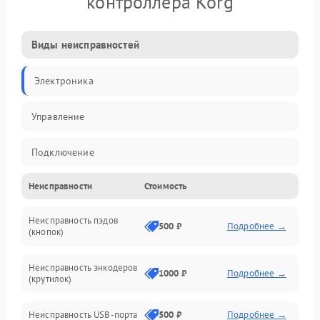
контроллера Korg
Виды неисправностей
Электроника
Управление
Подключение
Неисправности
Стоимость
Механические повреждения
Неисправность пэдов
Программное обеспечение
500 ₽
Подробнее →
(кнопок)
Неисправность энкодеров
1000 ₽
Подробнее →
(крутилок)
Неисправность USB-порта
500 ₽
Подробнее →