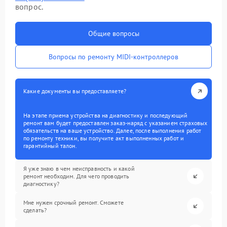
вопрос.
Общие вопросы
Вопросы по ремонту MIDI-контроллеров
Какие документы вы предоставляете?
На этапе приема устройства на диагностику и последующий
ремонт вам будет предоставлен заказ-наряд с указанием страховых
обязательств на ваше устройство. Далее, после выполнения работ
по ремонту техники, вы получите акт выполненных работ и
гарантийный талон.
Я уже знаю в чем неисправность и какой
ремонт необходим. Для чего проводить
диагностику?
Мне нужен срочный ремонт. Сможете
сделать?