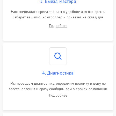
3. Выезд мастера
Сбой прошивки
1500 ₽
Подробнее →
Наш специалист приедет к вам в удобное для вас время.
Заберет ваш midi-контроллер и привезет на склад для
диагностики.
Самопроизвольные
1500 ₽
Подробнее →
Подробнее
команды
Ошибка контроллера
1500 ₽
Подробнее →
4. Диагностика
Мы проведем диагностику, определим поломку и цену ее
восстановления и сразу сообщим вам о сроках ее починки
Подробнее