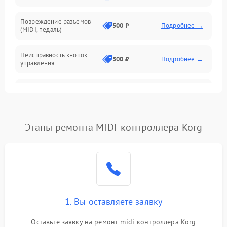
Повреждение разъемов
500 ₽
Подробнее →
(MIDI, педаль)
Неисправность кнопок
500 ₽
Подробнее →
управления
Проблемы с пайкой на
1000 ₽
Подробнее →
плате
Неисправность
Этапы ремонта MIDI-контроллера Korg
2000 ₽
Подробнее →
процессора
Неисправность дисплея
1500 ₽
Подробнее →
(если есть)
Проблемы с передачей
1000 ₽
Подробнее →
MIDI-сигнала
1. Вы оставляете заявку
Оставьте заявку на ремонт midi-контроллера Korg
Неисправность подсветки
500 ₽
Подробнее →