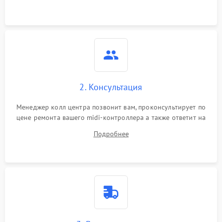
Повреждение внутренних
500 ₽
Подробнее →
проводов
Неисправность системы
1000 ₽
Подробнее →
питания
Неисправность
2. Консультация
500 ₽
Подробнее →
индикаторов
Менеджер колл центра позвонит вам, проконсультирует по
цене ремонта вашего midi-контроллера а также ответит на
Неисправность системы
1500 ₽
Подробнее →
калибровки
все ваши вопросы.
Подробнее
Потеря чувствительности
1000 ₽
Подробнее →
пэдов/клавиш
Не отправляет MIDI-
1500 ₽
Подробнее →
сигнал
Задержка сигнала
1500 ₽
Подробнее →