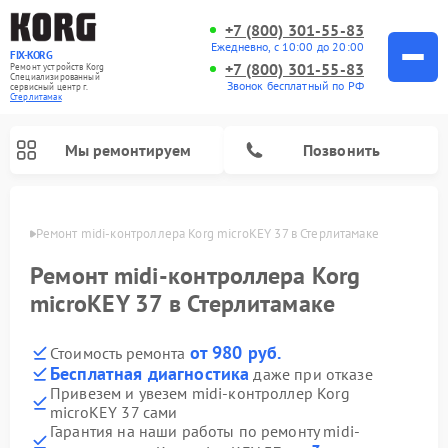
+7 (800) 301-55-83
Ежедневно, с 10:00 до 20:00
FIX-KORG
+7 (800) 301-55-83
Ремонт устройств Korg
Специализированный
Звонок бесплатный по РФ
cервисный центр г.
Стерлитамак
Мы ремонтируем
Позвонить
амаке
Ремонт midi-контроллера Korg microKEY 37 в Стерлитамаке
Ремонт цифровых пианино Korg
Ремонт midi-контроллера Korg
microKEY 37 в Стерлитамаке
от 980 руб.
Стоимость ремонта
Бесплатная диагностика
даже при отказе
Привезем и увезем midi-контроллер Korg
microKEY 37 сами
Гарантия на наши работы по ремонту midi-