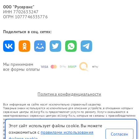
ООО "Русервис"
ИНН 7702633247
ОГРН 1077746335776
Поделиться в соц. сетях:
Мы принимаем
все формы оплаты
Политика конфиденциальности
Вся информация на сайте носит исключительно справочный характер.
Товарные знаки используются исключительно для описания устройств, в отношении которых
сервисные центры stl.korg-fix.ru предоставляют услуги по ремонту. Услуги оказываются в
неавторизованных сервисных центрах stl.korg-fix.ru, которые не связаны с правообладателями
товарных знаков или их официальными представителями.
Ремонт осуществляется для устройств, уже введенных в гражданский оборот в соответствии
Этот сайт использует файлы cookie. Вы можете
со статьей 1487 ГК РФ.
Использование товарных знаков не преследует цели индивидуализации услуг или введения
ознакомиться с
правилами использования
Согласен
потребителей в заблуждение, а служит для информирования о предоставляемых услугах по
ремонту техники указанных брендов.
файлов cookie