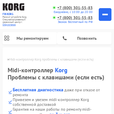
+7 (800) 301-55-83
Ежедневно, с 10:00 до 20:00
FIX-KORG
+7 (800) 301-55-83
Ремонт устройств Korg
Специализированный
Звонок бесплатный по РФ
cервисный центр г.
Стерлитамак
Мы ремонтируем
Позвонить
амаке
Midi-контроллер Korg проблемы с клавишами (если есть)
Ремонт цифровых пианино Korg
Midi-контроллер
Korg
Проблемы с клавишами (если есть)
Бесплатная диагностика
даже при отказе от
ремонта
Привезем и увезем midi-контроллер Korg
собственной доставкой
Гарантия на наши работы по ремонту midi-