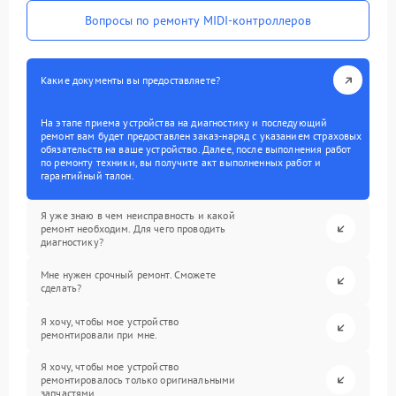
Вопросы по ремонту MIDI-контроллеров
Какие документы вы предоставляете?
На этапе приема устройства на диагностику и последующий
ремонт вам будет предоставлен заказ-наряд с указанием страховых
обязательств на ваше устройство. Далее, после выполнения работ
по ремонту техники, вы получите акт выполненных работ и
гарантийный талон.
Я уже знаю в чем неисправность и какой
ремонт необходим. Для чего проводить
диагностику?
Мне нужен срочный ремонт. Сможете
сделать?
Я хочу, чтобы мое устройство
ремонтировали при мне.
Я хочу, чтобы мое устройство
ремонтировалось только оригинальными
запчастями.