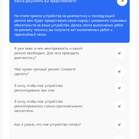
Какие документы вы предоставляете?
На этапе приема устройства на диагностику и последующий
ремонт вам будет предоставлен заказ-наряд с указанием страховых
обязательств на ваше устройство. Далее, после выполнения работ
по ремонту техники, вы получите акт выполненных работ и
гарантийный талон.
Я уже знаю в чем неисправность и какой
ремонт необходим. Для чего проводить
диагностику?
Мне нужен срочный ремонт. Сможете
сделать?
Я хочу, чтобы мое устройство
ремонтировали при мне.
Я хочу, чтобы мое устройство
ремонтировалось только оригинальными
запчастями.
Как я узнаю, что мое устройство готово?