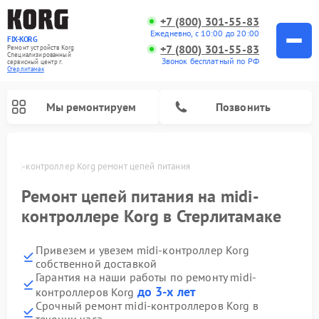
+7 (800) 301-55-83
Ежедневно, с 10:00 до 20:00
FIX-KORG
+7 (800) 301-55-83
Ремонт устройств Korg
Специализированный
Звонок бесплатный по РФ
cервисный центр г.
Стерлитамак
Мы ремонтируем
Позвонить
е
Midi-контроллер Korg ремонт цепей питания
Ремонт цифровых пианино Korg
Ремонт цепей питания на midi-
контроллере Korg в Стерлитамаке
Привезем и увезем midi-контроллер Korg
собственной доставкой
Гарантия на наши работы по ремонту midi-
до 3-х лет
контроллеров Korg
Срочный ремонт midi-контроллеров Korg в