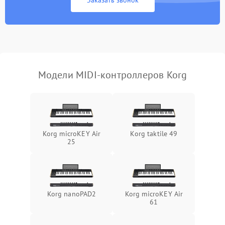
Заказать звонок
MIDI-сигнала
Неисправность подсветки
500 ₽
Подробнее →
Повреждение внутренних
500 ₽
Подробнее →
проводов
Модели MIDI-контроллеров Korg
Неисправность системы
1000 ₽
Подробнее →
питания
Неисправность
500 ₽
Подробнее →
индикаторов
Korg microKEY Air
Korg taktile 49
25
Неисправность системы
1500 ₽
Подробнее →
калибровки
Потеря чувствительности
1000 ₽
Подробнее →
пэдов/клавиш
Korg nanoPAD2
Korg microKEY Air
61
Не отправляет MIDI-
1500 ₽
Подробнее →