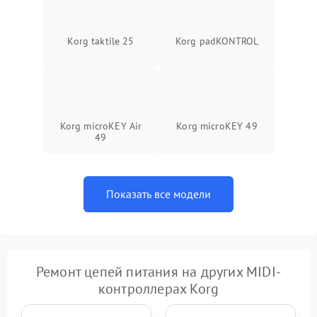
сигнал
Задержка сигнала
1500 ₽
Подробнее →
Korg taktile 25
Korg padKONTROL
Сбой прошивки
1500 ₽
Подробнее →
Самопроизвольные
1500 ₽
Подробнее →
команды
Korg microKEY Air
Korg microKEY 49
49
Ошибка контроллера
1500 ₽
Подробнее →
Показать все модели
Ремонт цепей питания на других MIDI-
контроллерах Korg