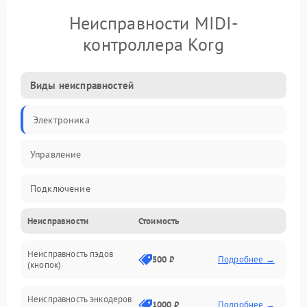
Неисправности MIDI-
контроллера Korg
Виды неисправностей
Электроника
Управление
Подключение
Неисправности
Стоимость
Механические повреждения
Неисправность пэдов
Программное обеспечение
500 ₽
Подробнее →
(кнопок)
Неисправность энкодеров
1000 ₽
Подробнее →