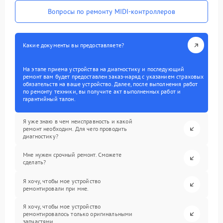
Вопросы по ремонту MIDI-контроллеров
Какие документы вы предоставляете?
На этапе приема устройства на диагностику и последующий
ремонт вам будет предоставлен заказ-наряд с указанием страховых
обязательств на ваше устройство. Далее, после выполнения работ
по ремонту техники, вы получите акт выполненных работ и
гарантийный талон.
Я уже знаю в чем неисправность и какой
ремонт необходим. Для чего проводить
диагностику?
Мне нужен срочный ремонт. Сможете
сделать?
Я хочу, чтобы мое устройство
ремонтировали при мне.
Я хочу, чтобы мое устройство
ремонтировалось только оригинальными
запчастями.