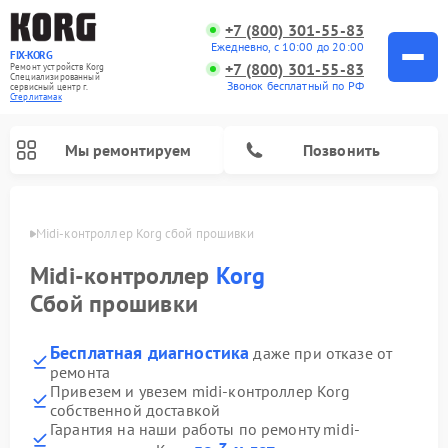
+7 (800) 301-55-83
Ежедневно, с 10:00 до 20:00
FIX-KORG
+7 (800) 301-55-83
Ремонт устройств Korg
Специализированный
Звонок бесплатный по РФ
cервисный центр г.
Стерлитамак
Мы ремонтируем
Позвонить
амаке
Midi-контроллер Korg сбой прошивки
Ремонт цифровых пианино Korg
Midi-контроллер
Korg
Сбой прошивки
Бесплатная диагностика
даже при отказе от
ремонта
Привезем и увезем midi-контроллер Korg
собственной доставкой
Гарантия на наши работы по ремонту midi-