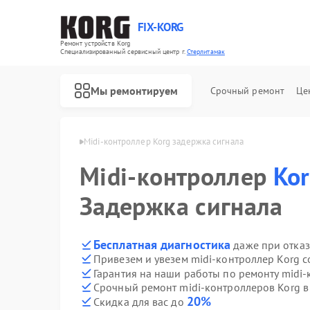
FIX-KORG
Ремонт устройств Korg
Специализированный cервисный центр г.
Стерлитамак
Мы ремонтируем
Срочный ремонт
Це
Korg в Стерлитамаке
Midi-контроллер Korg задержка сигнала
Midi-контроллер
Ремонт цифровых пианино Korg
Ko
Задержка сигнала
Бесплатная диагностика
даже при отказ
Привезем и увезем midi-контроллер Korg 
Гарантия на наши работы по ремонту midi
Срочный ремонт midi-контроллеров Korg в
20%
Скидка для вас до