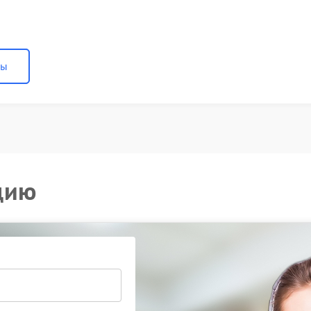
ны
цию