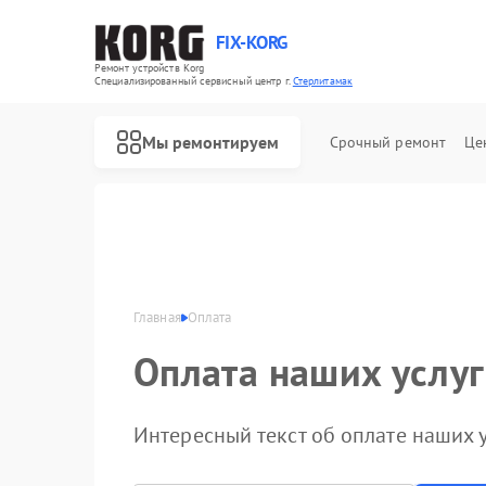
FIX-KORG
Ремонт устройств Korg
Специализированный cервисный центр г.
Стерлитамак
Мы ремонтируем
Срочный ремонт
Це
Ремонт цифровых пианино Korg
Ремонт MIDI-контроллеров Korg
Главная
Оплата
Оплата наших услуг
Интересный текст об оплате наших у