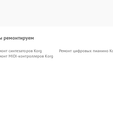
ы ремонтируем
монт синтезаторов Korg
Ремонт цифровых пианино K
монт MIDI-контроллеров Korg