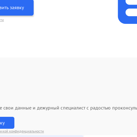
вить заявку
сти
ьте свои данные и дежурный специалист с радостью проконсуль
вку
икой конфиденциальности