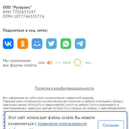
ООО "Русервис"
ИНН 7702633247
ОГРН 1077746335776
Поделиться в соц. сетях:
Мы принимаем
все формы оплаты
Политика конфиденциальности
Вся информация на сайте носит исключительно справочный характер.
Товарные знаки используются исключительно для описания устройств, в отношении которых
сервисные центры stl.korg-fix.ru предоставляют услуги по ремонту. Услуги оказываются в
неавторизованных сервисных центрах stl.korg-fix.ru, которые не связаны с правообладателями
товарных знаков или их официальными представителями.
Ремонт осуществляется для устройств, уже введенных в гражданский оборот в соответствии
Этот сайт использует файлы cookie. Вы можете
со статьей 1487 ГК РФ.
Использование товарных знаков не преследует цели индивидуализации услуг или введения
ознакомиться с
правилами использования
Согласен
потребителей в заблуждение, а служит для информирования о предоставляемых услугах по
ремонту техники указанных брендов.