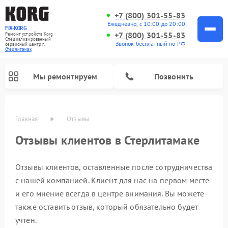
+7 (800) 301-55-83
Ежедневно, с 10:00 до 20:00
FIX-KORG
+7 (800) 301-55-83
Ремонт устройств Korg
Специализированный
Звонок бесплатный по РФ
cервисный центр г.
Стерлитамак
Мы ремонтируем
Позвонить
Главная
Отзывы
Отзывы клиентов в Стерлитамаке
Ремонт цифровых пианино Korg
Отзывы клиентов, оставленные после сотрудничества
с нашей компанией. Клиент для нас на первом месте
и его мнение всегда в центре внимания. Вы можете
также оставить отзыв, который обязательно будет
учтен.