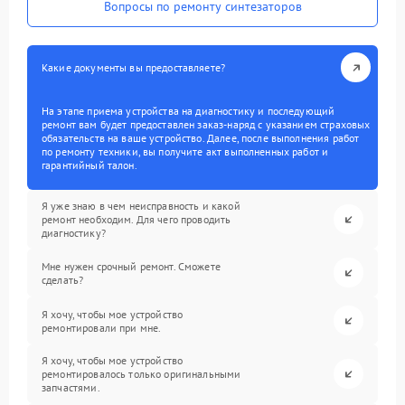
Вопросы по ремонту синтезаторов
Какие документы вы предоставляете?
На этапе приема устройства на диагностику и последующий
ремонт вам будет предоставлен заказ-наряд с указанием страховых
обязательств на ваше устройство. Далее, после выполнения работ
по ремонту техники, вы получите акт выполненных работ и
гарантийный талон.
Я уже знаю в чем неисправность и какой
ремонт необходим. Для чего проводить
диагностику?
Мне нужен срочный ремонт. Сможете
сделать?
Я хочу, чтобы мое устройство
ремонтировали при мне.
Я хочу, чтобы мое устройство
ремонтировалось только оригинальными
запчастями.