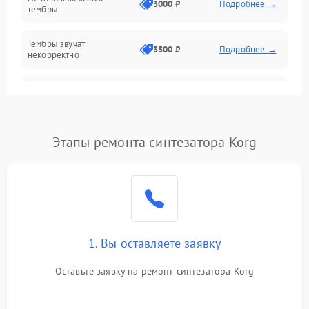
3000 ₽
Подробнее →
тембры
Оптика
Тембры звучат
Электроника
3500 ₽
Подробнее →
некорректно
Аудио
Самопроизвольно
2800 ₽
Подробнее →
меняется громкость
Программное обеспечение
Этапы ремонта синтезатора Korg
1. Вы оставляете заявку
Оставьте заявку на ремонт синтезатора Korg