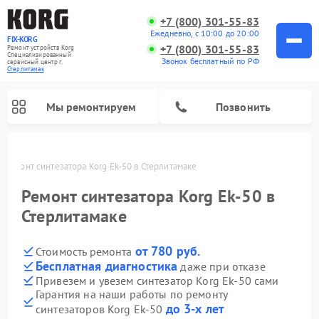
+7 (800) 301-55-83
Ежедневно, с 10:00 до 20:00
FIX-KORG
+7 (800) 301-55-83
Ремонт устройств Korg
Специализированный
Звонок бесплатный по РФ
cервисный центр г.
Стерлитамак
Мы ремонтируем
Позвонить
Ремонт синтезатора Korg Ek-50 в Стерлитамаке
Ремонт цифровых пианино Korg
Ремонт синтезатора Korg Ek-50 в
Стерлитамаке
от 780 руб.
Стоимость ремонта
Бесплатная диагностика
даже при отказе
Привезем и увезем синтезатор Korg Ek-50 сами
Гарантия на наши работы по ремонту
до 3-х лет
синтезаторов Korg Ek-50