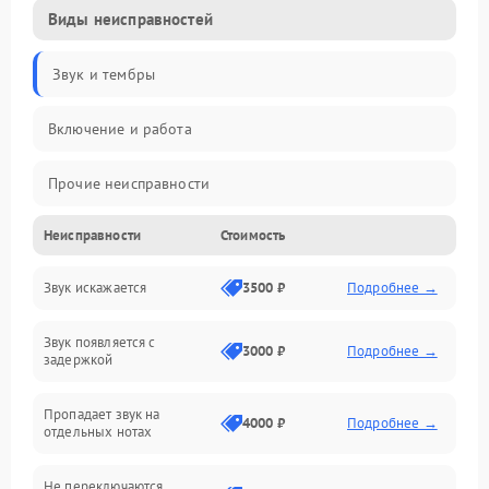
Виды неисправностей
Звук и тембры
Включение и работа
Прочие неисправности
Неисправности
Стоимость
Управление и электроника
Звук искажается
3500 ₽
Подробнее →
Клавиатура
Звук появляется с
Подключения и интерфейсы
3000 ₽
Подробнее →
задержкой
Эффекты и функции
Пропадает звук на
4000 ₽
Подробнее →
отдельных нотах
Механические повреждения
Не переключаются