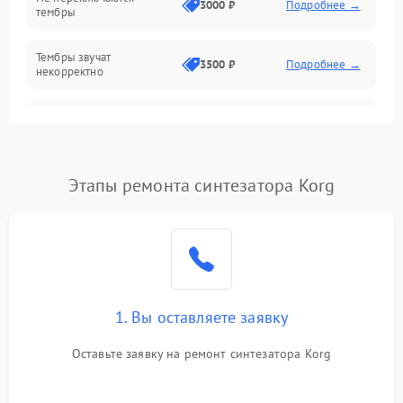
3000 ₽
Подробнее →
тембры
Оптика
Тембры звучат
Электроника
3500 ₽
Подробнее →
некорректно
Аудио
Самопроизвольно
2800 ₽
Подробнее →
меняется громкость
Программное обеспечение
Этапы ремонта синтезатора Korg
1. Вы оставляете заявку
Оставьте заявку на ремонт синтезатора Korg