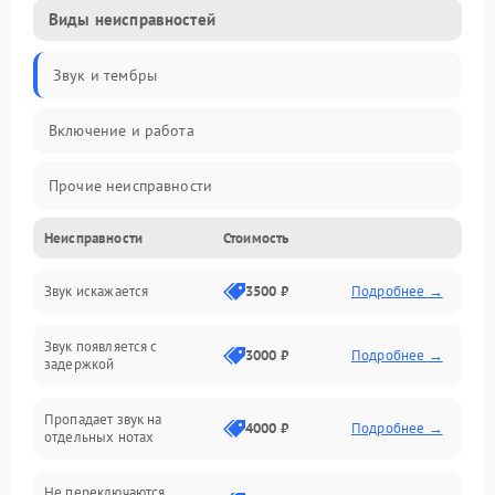
Виды неисправностей
Звук и тембры
Включение и работа
Прочие неисправности
Неисправности
Стоимость
Управление и электроника
Звук искажается
3500 ₽
Подробнее →
Клавиатура
Звук появляется с
Подключения и интерфейсы
3000 ₽
Подробнее →
задержкой
Эффекты и функции
Пропадает звук на
4000 ₽
Подробнее →
отдельных нотах
Механические повреждения
Не переключаются