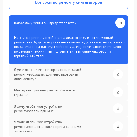
Вопросы по ремонту синтезаторов
Какие документы вы предоставляете?
На этапе приема устройства на диагностику и последующий
ремонт вам будет предоставлен заказ-наряд с указанием страховых
обязательств на ваше устройство. Далее, после выполнения работ
по ремонту техники, вы получите акт выполненных работ и
гарантийный талон.
Я уже знаю в чем неисправность и какой
ремонт необходим. Для чего проводить
диагностику?
Мне нужен срочный ремонт. Сможете
сделать?
Я хочу, чтобы мое устройство
ремонтировали при мне.
Я хочу, чтобы мое устройство
ремонтировалось только оригинальными
запчастями.