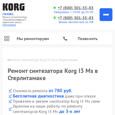
+7 (800) 301-55-83
Ежедневно, с 10:00 до 20:00
FIX-KORG
+7 (800) 301-55-83
Ремонт устройств Korg
Специализированный
Звонок бесплатный по РФ
cервисный центр г.
Стерлитамак
Мы ремонтируем
Позвонить
амаке
Ремонт синтезатора Korg I3 Ms в Стерлитамаке
Ремонт цифровых пианино Korg
Ремонт синтезатора Korg I3 Ms в
Стерлитамаке
от 780 руб.
Стоимость ремонта
Бесплатная диагностика
даже при отказе
Привезем и увезем синтезатор Korg I3 Ms сами
Гарантия на наши работы по ремонту
до 3-х лет
синтезаторов Korg I3 Ms