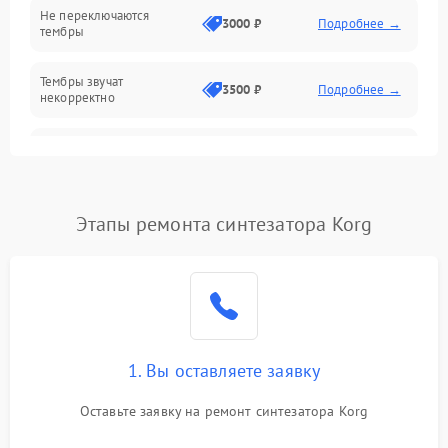
Не переключаются
3000 ₽
Подробнее →
тембры
Оптика
Тембры звучат
Электроника
3500 ₽
Подробнее →
некорректно
Аудио
Самопроизвольно
2800 ₽
Подробнее →
меняется громкость
Программное обеспечение
Этапы ремонта синтезатора Korg
1. Вы оставляете заявку
Оставьте заявку на ремонт синтезатора Korg