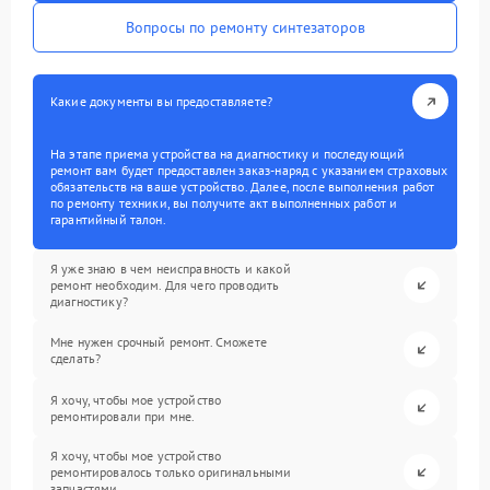
Вопросы по ремонту синтезаторов
Какие документы вы предоставляете?
На этапе приема устройства на диагностику и последующий
ремонт вам будет предоставлен заказ-наряд с указанием страховых
обязательств на ваше устройство. Далее, после выполнения работ
по ремонту техники, вы получите акт выполненных работ и
гарантийный талон.
Я уже знаю в чем неисправность и какой
ремонт необходим. Для чего проводить
диагностику?
Мне нужен срочный ремонт. Сможете
сделать?
Я хочу, чтобы мое устройство
ремонтировали при мне.
Я хочу, чтобы мое устройство
ремонтировалось только оригинальными
запчастями.