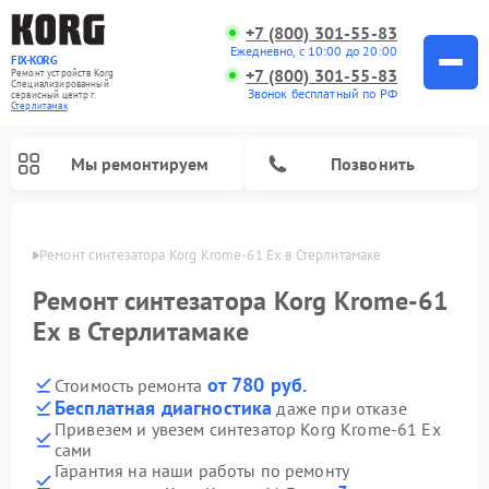
+7 (800) 301-55-83
Ежедневно, с 10:00 до 20:00
FIX-KORG
+7 (800) 301-55-83
Ремонт устройств Korg
Специализированный
Звонок бесплатный по РФ
cервисный центр г.
Стерлитамак
Мы ремонтируем
Позвонить
амаке
Ремонт синтезатора Korg Krome-61 Ex в Стерлитамаке
Ремонт цифровых пианино Korg
Ремонт синтезатора Korg Krome-61
Ex в Стерлитамаке
от 780 руб.
Стоимость ремонта
Бесплатная диагностика
даже при отказе
Привезем и увезем синтезатор Korg Krome-61 Ex
сами
Гарантия на наши работы по ремонту