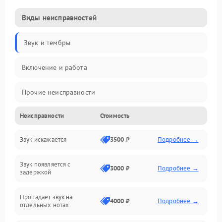
Виды неисправностей
Звук и тембры
Включение и работа
Прочие неисправности
Неисправности
Стоимость
Управление и электроника
Звук искажается
3500 ₽
Подробнее →
Клавиатура
Звук появляется с
Подключения и интерфейсы
3000 ₽
Подробнее →
задержкой
Эффекты и функции
Пропадает звук на
4000 ₽
Подробнее →
отдельных нотах
Механические повреждения