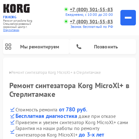
+7 (800) 301-55-83
Ежедневно, с 10:00 до 20:00
FIX-KORG
+7 (800) 301-55-83
Ремонт устройств Korg
Специализированный
Звонок бесплатный по РФ
cервисный центр г.
Стерлитамак
Мы ремонтируем
Позвонить
амаке
Ремонт синтезатора Korg MicroXl+ в Стерлитамаке
Ремонт цифровых пианино Korg
Ремонт синтезатора Korg MicroXl+ в
Стерлитамаке
от 780 руб.
Стоимость ремонта
Бесплатная диагностика
даже при отказе
Привезем и увезем синтезатор Korg MicroXl+ сами
Гарантия на наши работы по ремонту
до 3-х лет
синтезаторов Korg MicroXl+