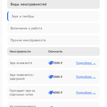
Виды неисправностей
Звук и тембры
Включение и работа
Прочие неисправности
Неисправности
Стоимость
Управление и электроника
Звук искажается
3500 ₽
Подробнее →
Клавиатура
Звук появляется с
Подключения и интерфейсы
3000 ₽
Подробнее →
задержкой
Эффекты и функции
Пропадает звук на
4000 ₽
Подробнее →
отдельных нотах
Механические повреждения
Не переключаются