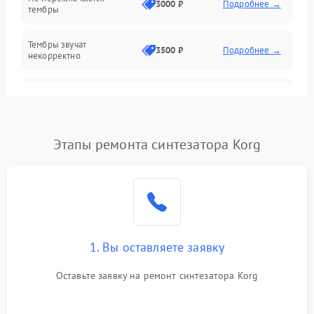
3000 ₽
Подробнее →
тембры
Оптика
Тембры звучат
Электроника
3500 ₽
Подробнее →
некорректно
Аудио
Самопроизвольно
2800 ₽
Подробнее →
меняется громкость
Программное обеспечение
Этапы ремонта синтезатора Korg
1. Вы оставляете заявку
Оставьте заявку на ремонт синтезатора Korg