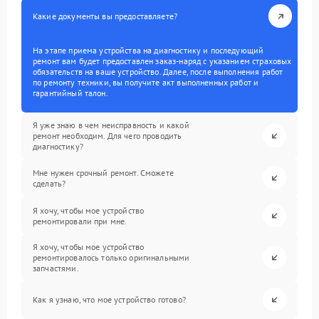
Какие документы вы предоставляете?
На этапе приема устройства на диагностику и последующий
ремонт вам будет предоставлен заказ-наряд с указанием страховых
обязательств на ваше устройство. Далее, после выполнения работ
по ремонту техники, вы получите акт выполненных работ и
гарантийный талон.
Я уже знаю в чем неисправность и какой
ремонт необходим. Для чего проводить
диагностику?
Мне нужен срочный ремонт. Сможете
сделать?
Я хочу, чтобы мое устройство
ремонтировали при мне.
Я хочу, чтобы мое устройство
ремонтировалось только оригинальными
запчастями.
Как я узнаю, что мое устройство готово?