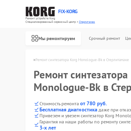
FIX-KORG
Ремонт устройств Korg
Специализированный cервисный центр г.
Стерлитамак
Мы ремонтируем
Срочный ремонт
Це
Korg в Стерлитамаке
Ремонт синтезатора Korg Monologue-Bk в Стерлитамаке
Ремонт синтезатора
Ремонт цифровых пианино Korg
Ремонт MIDI-контроллеров Korg
Monologue-Bk в Сте
от 780 руб.
Стоимость ремонта
Бесплатная диагностика
даже при отказ
Привезем и увезем синтезатор Korg Monol
Гарантия на наши работы по ремонту синт
3-х лет