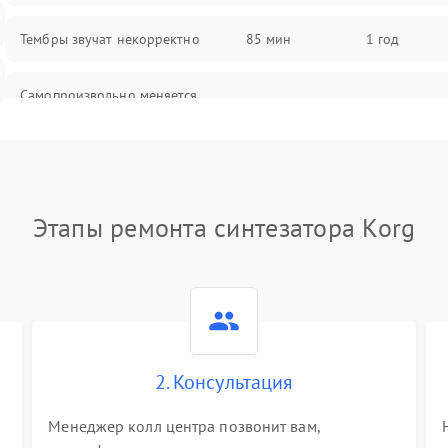
Тембры звучат некорректно
85 мин
1 год
Самопроизвольно меняется
85 мин
1 год
громкость
Этапы ремонта синтезатора Korg
2. Консультация
Менеджер колл центра позвонит вам,