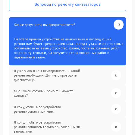
Вопросы по ремонту синтезаторов
Какие документы вы предоставляете?
На этапе приема устройства на диагностику и последующий
ремонт вам будет предоставлен заказ-наряд с указанием страховых
обязательств на ваше устройство. Далее, после выполнения работ
по ремонту техники, вы получите акт выполненных работ и
гарантийный талон.
Я уже знаю в чем неисправность и какой
ремонт необходим. Для чего проводить
диагностику?
Мне нужен срочный ремонт. Сможете
сделать?
Я хочу, чтобы мое устройство
ремонтировали при мне.
Я хочу, чтобы мое устройство
ремонтировалось только оригинальными
запчастями.