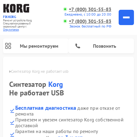
+7 (800) 301-55-83
Ежедневно, с 10:00 до 20:00
FIX-KORG
+7 (800) 301-55-83
Ремонт устройств Korg
Специализированный
Звонок бесплатный по РФ
cервисный центр г.
Стерлитамак
Мы ремонтируем
Позвонить
амаке
Синтезатор Korg не работает usb
Ремонт цифровых пианино Korg
Синтезатор
Korg
Не работает USB
Бесплатная диагностика
даже при отказе от
ремонта
Привезем и увезем синтезатор Korg собственной
доставкой
Гарантия на наши работы по ремонту