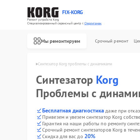
FIX-KORG
Ремонт устройств Korg
Специализированный cервисный центр г.
Стерлитамак
Мы ремонтируем
Срочный ремонт
Це
Korg в Стерлитамаке
Синтезатор Korg проблемы с динамиками
Синтезатор
Ремонт цифровых пианино Korg
Ремонт MIDI-контроллеров Korg
Korg
Проблемы с динами
Бесплатная диагностика
даже при отказ
Привезем и увезем синтезатор Korg собств
Гарантия на наши работы по ремонту синт
Срочный ремонт синтезаторов Korg в течен
20%
Скидка для вас до