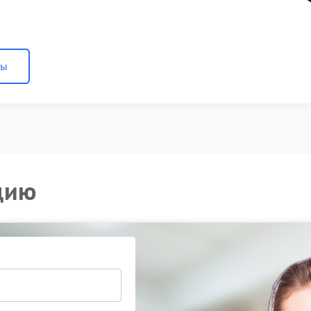
ны
цию