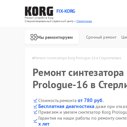
FIX-KORG
Ремонт устройств Korg
Специализированный cервисный центр г.
Стерлитамак
Мы ремонтируем
Срочный ремонт
Це
Korg в Стерлитамаке
Ремонт синтезатора Korg Prologue-16 в Стерлитамаке
Ремонт синтезатора
Ремонт цифровых пианино Korg
Ремонт MIDI-контроллеров Korg
Prologue-16 в Стерл
от 780 руб.
Стоимость ремонта
Бесплатная диагностика
даже при отказ
Привезем и увезем синтезатор Korg Prolog
Гарантия на наши работы по ремонту синте
х лет