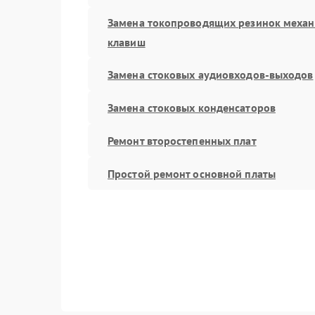
Замена токопроводящих резинок меха
клавиш
Замена стоковых аудиовходов-выходов
Замена стоковых конденсаторов
Ремонт второстепенных плат
Простой ремонт основной платы