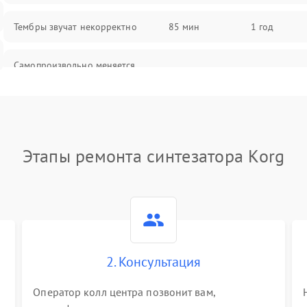
Тембры звучат некорректно
85 мин
1 год
Самопроизвольно меняется
85 мин
1 год
громкость
Этапы ремонта синтезатора Korg
2. Консультация
Оператор колл центра позвонит вам,