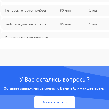
Не переключаются тембры
80 мин
1 год
Тембры звучат некорректно
85 мин
1 год
Самопроизвольно меняется
85 мин
1 год
громкость
У Вас остались вопросы?
Оставьте заявку, мы свяжемся с Вами в ближайшее время
Заказать звонок