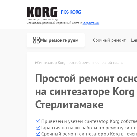
FIX-KORG
Ремонт устройств Korg
Специализированный cервисный центр г.
Стерлитамак
Мы ремонтируем
Срочный ремонт
Це
Korg в Стерлитамаке
Синтезатор Korg простой ремонт основной платы
Простой ремонт осн
Ремонт цифровых пианино Korg
Ремонт MIDI-контроллеров Korg
на синтезаторе Korg
Стерлитамаке
Привезем и увезем синтезатор Korg собств
Гарантия на наши работы по ремонту синт
Срочный ремонт синтезаторов Korg в течен