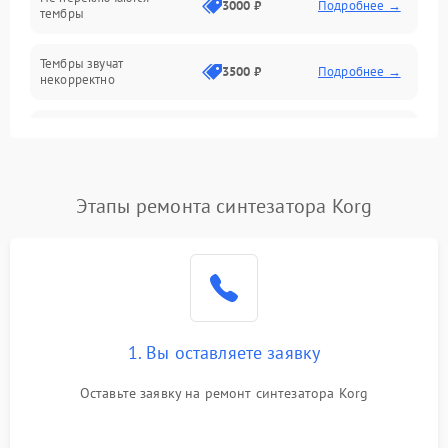
3000 ₽
Подробнее →
тембры
Оптика
Тембры звучат
Электроника
3500 ₽
Подробнее →
некорректно
Аудио
Самопроизвольно
2800 ₽
Подробнее →
меняется громкость
Программное обеспечение
Этапы ремонта синтезатора Korg
1. Вы оставляете заявку
Оставьте заявку на ремонт синтезатора Korg