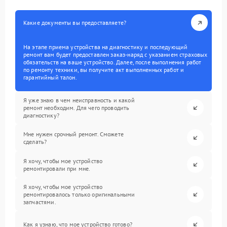
Какие документы вы предоставляете?
На этапе приема устройства на диагностику и последующий
ремонт вам будет предоставлен заказ-наряд с указанием страховых
обязательств на ваше устройство. Далее, после выполнения работ
по ремонту техники, вы получите акт выполненных работ и
гарантийный талон.
Я уже знаю в чем неисправность и какой
ремонт необходим. Для чего проводить
диагностику?
Мне нужен срочный ремонт. Сможете
сделать?
Я хочу, чтобы мое устройство
ремонтировали при мне.
Я хочу, чтобы мое устройство
ремонтировалось только оригинальными
запчастями.
Как я узнаю, что мое устройство готово?