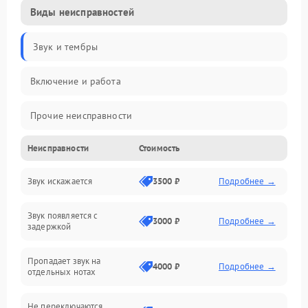
Виды неисправностей
Звук и тембры
Включение и работа
Прочие неисправности
Неисправности
Стоимость
Управление и электроника
Звук искажается
3500 ₽
Подробнее →
Клавиатура
Звук появляется с
Подключения и интерфейсы
3000 ₽
Подробнее →
задержкой
Эффекты и функции
Пропадает звук на
4000 ₽
Подробнее →
отдельных нотах
Механические повреждения
Не переключаются