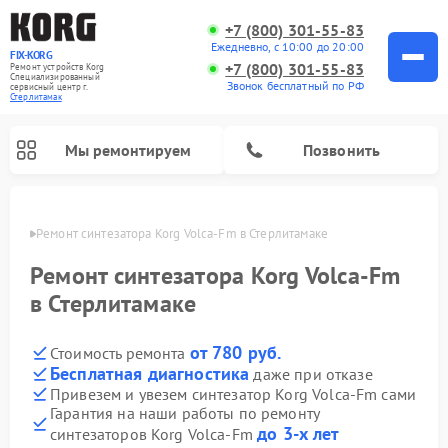
+7 (800) 301-55-83
Ежедневно, с 10:00 до 20:00
FIX-KORG
+7 (800) 301-55-83
Ремонт устройств Korg
Специализированный
Звонок бесплатный по РФ
cервисный центр г.
Стерлитамак
Мы ремонтируем
Позвонить
амаке
Ремонт синтезатора Korg Volca-Fm в Стерлитамаке
Ремонт цифровых пианино Korg
Ремонт синтезатора Korg Volca-Fm
в Стерлитамаке
от 780 руб.
Стоимость ремонта
Бесплатная диагностика
даже при отказе
Привезем и увезем синтезатор Korg Volca-Fm сами
Гарантия на наши работы по ремонту
до 3-х лет
синтезаторов Korg Volca-Fm