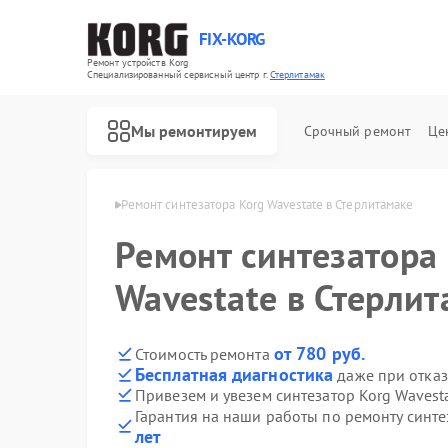
FIX-KORG
Ремонт устройств Korg
Специализированный cервисный центр г.
Стерлитамак
Мы ремонтируем
Срочный ремонт
Це
Korg в Стерлитамаке
Ремонт синтезатора Korg Wavestate в Стерлитамаке
Ремонт синтезатора
Ремонт цифровых пианино Korg
Ремонт MIDI-контроллеров Korg
Wavestate в Стерли
от 780 руб.
Стоимость ремонта
Бесплатная диагностика
даже при отказ
Привезем и увезем синтезатор Korg Wavest
Гарантия на наши работы по ремонту синте
лет