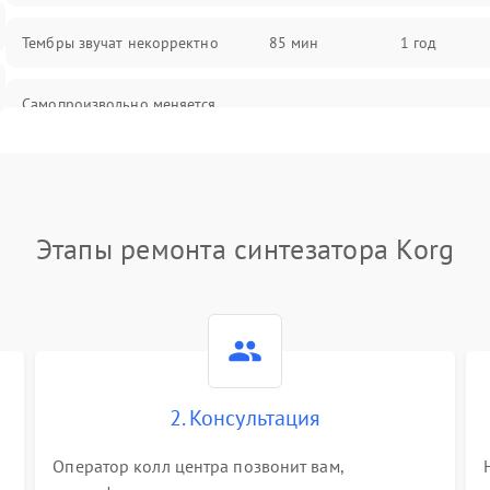
Тембры звучат некорректно
85 мин
1 год
Самопроизвольно меняется
85 мин
1 год
громкость
Этапы ремонта синтезатора Korg
2. Консультация
Оператор колл центра позвонит вам,