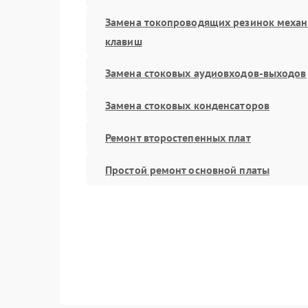
Замена токопроводящих резинок меха
клавиш
Замена стоковых аудиовходов-выходов
Замена стоковых конденсаторов
Ремонт второстепенных плат
Простой ремонт основной платы